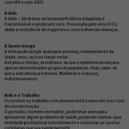
com HIV e com AIDS.
A Aids
A Aids – Síndrome da Imunodeficiência Adquirida é
transmissível e ainda sem cura. Provocada pelo vírus H.I.V,
abala a resistência do organismo contra diversas doenças.
A Quem Atinge
A Aids pode atingir quaisquer pessoas, independente de
idade, sexo, raça ou classe social.
Até pouco tempo, acreditava-se que a epidemia ameaçava
apenas determinados grupos da população. Hoje, sabe-se
que a aids ameaça homens. Mulheres e crianças,
indistintamente.
Aids e o Trabalho
O convívio no trabalho com pessoas infectadas não traz risco
de contaminação.
O portador, homem ou mulher, pode levar anos para
apresentar algum problema de saúde, podendo realizar suas
atividade profissional normalmente e continuar as tarefas
cotidianas que sua saúde permitir.