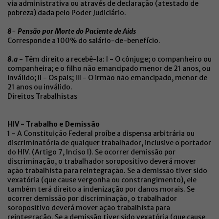
via administrativa ou através de declaração (atestado de
pobreza) dada pelo Poder Judiciário.
8- Pensão por Morte do Paciente de Aids
Corresponde a 100% do salário-de-benefício.
8.a
- Têm direito a recebê-la: I - O cônjuge; o companheiro ou
companheira; e o filho não emancipado menor de 21 anos, ou
inválido; II - Os pais; III - O irmão não emancipado, menor de
21 anos ou inválido.
Direitos Trabalhistas
HIV - Trabalho e Demissão
1 - A Constituição Federal proíbe a dispensa arbitrária ou
discriminatória de qualquer trabalhador, inclusive o portador
do HIV. (Artigo 7, Inciso I). Se ocorrer demissão por
discriminação, o trabalhador soropositivo deverá mover
ação trabalhista para reintegração. Se a demissão tiver sido
vexatória (que cause vergonha ou constrangimento), ele
também terá direito a indenização por danos morais. Se
ocorrer demissão por discriminação, o trabalhador
soropositivo deverá mover ação trabalhista para
reintegração. Se a demissão tiver sido vexatória (que cause