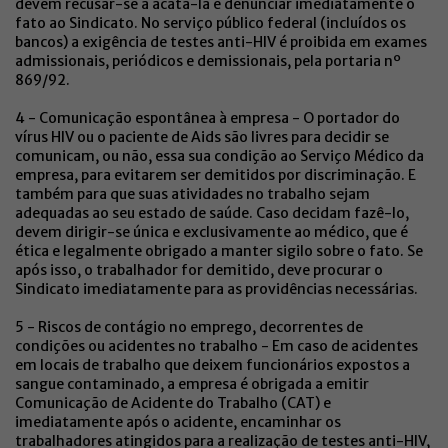
devem recusar-se a acatá-la e denunciar imediatamente o
fato ao Sindicato. No serviço público federal (incluídos os
bancos) a exigência de testes anti-HIV é proibida em exames
admissionais, periódicos e demissionais, pela portaria nº
869/92.
4 - Comunicação espontânea à empresa - O portador do
vírus HIV ou o paciente de Aids são livres para decidir se
comunicam, ou não, essa sua condição ao Serviço Médico da
empresa, para evitarem ser demitidos por discriminação. E
também para que suas atividades no trabalho sejam
adequadas ao seu estado de saúde. Caso decidam fazê-lo,
devem dirigir-se única e exclusivamente ao médico, que é
ética e legalmente obrigado a manter sigilo sobre o fato. Se
após isso, o trabalhador for demitido, deve procurar o
Sindicato imediatamente para as providências necessárias.
5 - Riscos de contágio no emprego, decorrentes de
condições ou acidentes no trabalho - Em caso de acidentes
em locais de trabalho que deixem funcionários expostos a
sangue contaminado, a empresa é obrigada a emitir
Comunicação de Acidente do Trabalho (CAT) e
imediatamente após o acidente, encaminhar os
trabalhadores atingidos para a realização de testes anti-HIV,