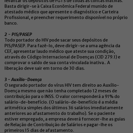
levantar os depósitos de FGTS de todas as contas inativas.
Basta dirigir-se à Caixa Econômica Federal munido de
atestado médico que apresente o diagnóstico e Carteira
Profissional, e preencher requerimento disponível no próprio
banco.
2 - PIS/PASEP
Todo portador do HIV pode sacar seus depósitos de
PIS/PASEP. Para fazê-lo, deve dirigir-se a uma agência da
CEF, apresentar laudo médico que ateste sua condição,
através do Código Internacional de Doenças (CID 279.1) e
comprovar o saldo de sua conta vinculada inativa.. A
liberação deve sair em torno de 30 dias.
3 - Auxílio-Doença
O segurado portador do vírus HIV tem direito ao Auxílio-
Doença mesmo que não tenha completado 12 meses de
contribuição para o INSS. O valor corresponderá a 91% do
salário-de-benefício. (O salário-de-benefício é a média
aritmética simples dos últimos 36 salários imediatamente
anteriores ao afastamento do trabalho). Se o paciente
estiver empregado, a empresa deverá fornecer-lhe as guias
de Relação de Contribuição de Salários e pagar-lhe os
primeiros 15 dias de afastamento.