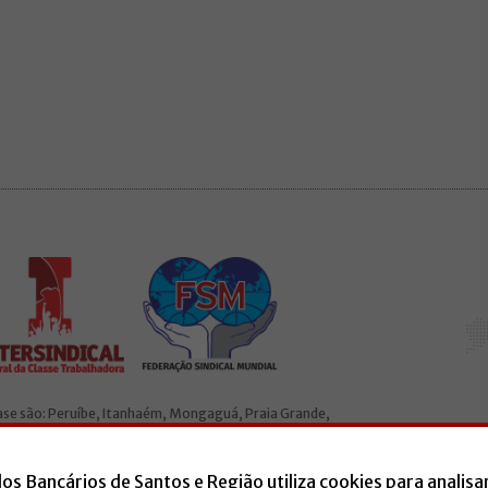
base são: Peruíbe, Itanhaém, Mongaguá, Praia Grande,
ado à Intersindical e a Federação Sindical Mundial (FSM).
dos Bancários de Santos e Região utiliza cookies para analisa