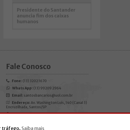
Presidente do Santander
anuncia fim dos caixas
humanos
Fale Conosco
Fone:
(13) 3202 1670
Whats App:
(13) 99209 2964
Email:
santosbancarios@uol.com.br
Endereço:
Av. Washington Luís, 140 (Canal 3)
Encruzilhada, Santos/SP
CEP:
11050-200
Horário de funcionamento:
Segunda à
r tráfego.
Saiba mais