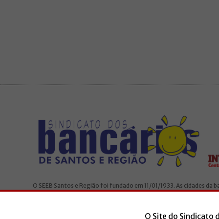
O SEEB Santos e Região foi fundado em 11/01/1933. As cidades da 
São Vicente, Santos, Cubatão, Guarujá e Bertioga. O Sindicato é fili
O Site do Sindicato 