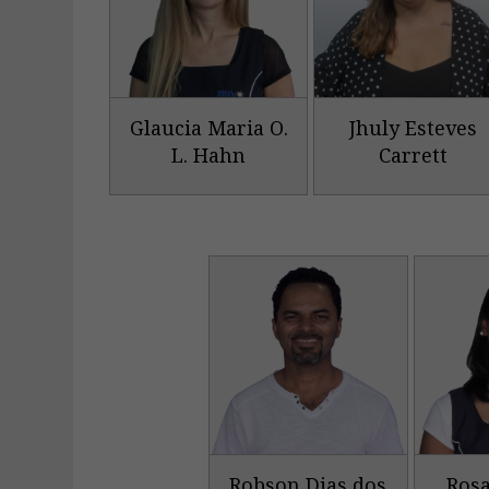
Glaucia Maria O.
Jhuly Esteves
L. Hahn
Carrett
Robson Dias dos
Rosa