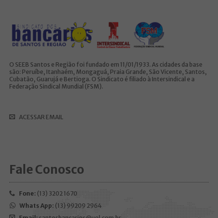
O SEEB Santos e Região foi fundado em 11/01/1933. As cidades da base
são: Peruíbe, Itanhaém, Mongaguá, Praia Grande, São Vicente, Santos,
Cubatão, Guarujá e Bertioga. O Sindicato é filiado à Intersindical e a
Federação Sindical Mundial (FSM).
ACESSAR EMAIL
Fale Conosco
Fone:
(13) 3202 1670
Whats App:
(13) 99209 2964
Email:
santosbancarios@uol.com.br