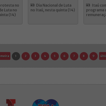
protesta no
Dia Nacional de Luta
Itaú co
de Luta no
no Itaú, nesta quinta (14)
programa 
uinta (14)
remuneraç
imeira
1
2
3
4
5
6
7
8
9
últ