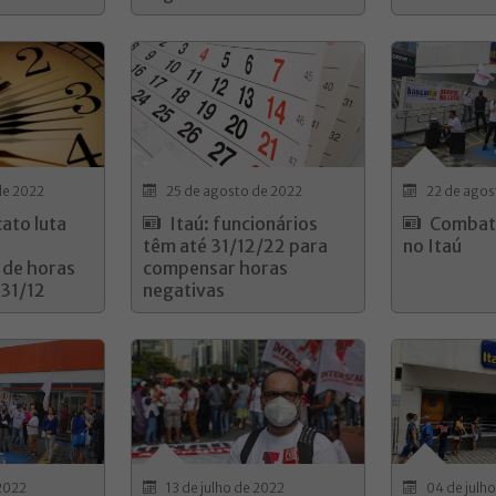
de 2022
25 de agosto de 2022
22 de agos
cato luta
Itaú: funcionários
Combate
a
têm até 31/12/22 para
no Itaú
de horas
compensar horas
 31/12
negativas
 2022
13 de julho de 2022
04 de julh