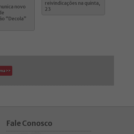
reivindicações na quinta,
munica novo
23
de
ão “Decola”
ima >>
Fale Conosco