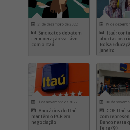
21 de dezembro de 2022
19 de dezembr
Sindicatos debatem
Itaú: cont
remuneração variável
abertas inscri
com o Itaú
Bolsa Educaçã
janeiro
11 de novembro de 2022
08 de novemb
Bancários do Itaú
COE Itaú s
mantêm o PCR em
com represen
negociação
Banco nesta 
feira (9)