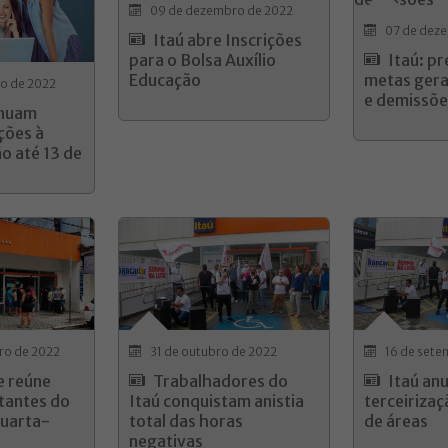
09 de dezembro de 2022
07 de dez
Itaú abre Inscrições
para o Bolsa Auxílio
Itaú: p
Educação
metas ger
o de 2022
e demissõe
inuam
ções à
o até 13 de
ro de 2022
31 de outubro de 2022
16 de sete
e reúne
Trabalhadores do
Itaú an
tantes do
Itaú conquistam anistia
terceirizaç
quarta-
total das horas
de áreas
negativas