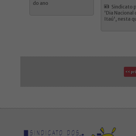
do ano
Sindicato 
'Dia Nacional 
Itaú', nesta q
<< pr