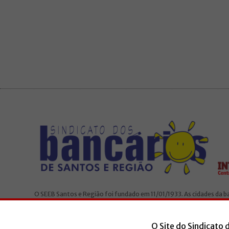
O SEEB Santos e Região foi fundado em 11/01/1933. As cidades da 
São Vicente, Santos, Cubatão, Guarujá e Bertioga. O Sindicato é fili
O Site do Sindicato 