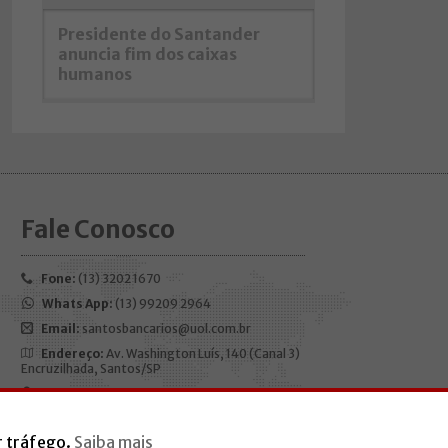
Presidente do Santander
anuncia fim dos caixas
humanos
Fale Conosco
Fone:
(13) 3202 1670
Whats App:
(13) 99209 2964
Email:
santosbancarios@uol.com.br
Endereço:
Av. Washington Luís, 140 (Canal 3)
Encruzilhada, Santos/SP
CEP:
11050-200
Horário de funcionamento:
Segunda à
r tráfego.
Saiba mais