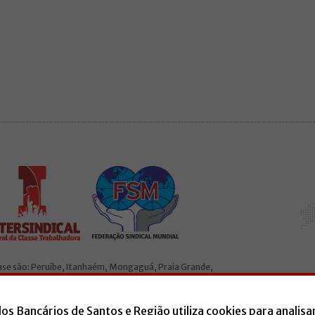
base são: Peruíbe, Itanhaém, Mongaguá, Praia Grande,
ado à Intersindical e a Federação Sindical Mundial (FSM).
dos Bancários de Santos e Região utiliza cookies para analisa