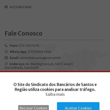
ACESSAR EMAIL
Fale Conosco
Fone:
(13) 3202 1670
Whats App:
(13) 99209 2964
Email:
santosbancarios@uol.com.br
Endereço:
Av. Washington Luís, 140 (Canal 3)
Encruzilhada, Santos/SP
CEP:
11050-200
O Site do Sindicato dos Bancários de Santos e
Horário de funcionamento:
Segunda à sexta, das 9h às 17h
Região utiliza cookies para analisar tráfego.
Saiba mais
Recusar Cookies
Aceitar Cookies