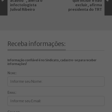
acabou", alerta o
que incluir e não
infectologista
excluir, afirma
Julival Ribeiro
presidenta do TRT
Receba informações:
Informação confiável é no Sindicato, cadastre-se para receber
informações!
Nome:
Email:
Celular: