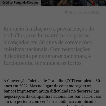
Fernando Diegues
10 de outubro de 2022
Em meio à inflação e à precarização do
trabalho, acordo mantém conquistas
alcançadas em 30 anos de convenções
coletivas nacionais. Com negociações
dificultadas pelos setores patronais, é
fundamental ter sindicatos fortes
A Convenção Coletiva de Trabalho (CCT) completou 30
anos em 2022. Mas no lugar de comemorações os
bancos impuseram muita dificuldade no decorrer das
negociações da campanha nacional dos bancários. Isso
em um período com cenário econômico complicado