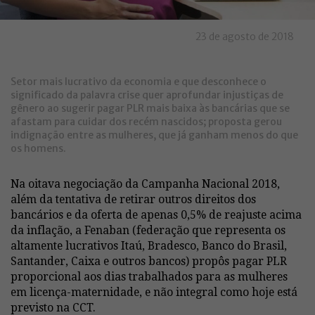
23 de agosto de 2018
Setor mais lucrativo da economia e que desconhece o
significado da palavra crise quer aprofundar injustiças de
gênero ao sugerir pagar PLR mais baixa às bancárias que se
afastam para cuidar dos recém nascidos; proposta gerou
indignação entre as mulheres, que já ganham menos do que
os homens.
Na oitava negociação da Campanha Nacional 2018,
além da tentativa de retirar outros direitos dos
bancários e da oferta de apenas 0,5% de reajuste acima
da inflação, a Fenaban (federação que representa os
altamente lucrativos Itaú, Bradesco, Banco do Brasil,
Santander, Caixa e outros bancos) propôs pagar PLR
proporcional aos dias trabalhados para as mulheres
em licença-maternidade, e não integral como hoje está
previsto na CCT.