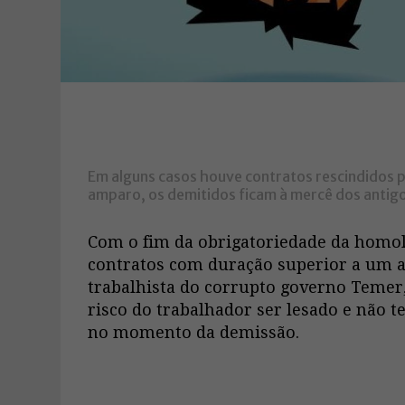
Em alguns casos houve contratos rescindidos p
amparo, os demitidos ficam à mercê dos antig
Com o fim da obrigatoriedade da homol
contratos com duração superior a um a
trabalhista do corrupto governo Temer
risco do trabalhador ser lesado e não t
no momento da demissão.