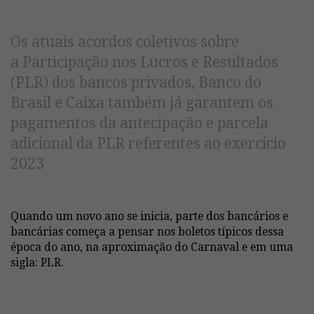
Os atuais acordos coletivos sobre
a Participação nos Lucros e Resultados
(PLR) dos bancos privados, Banco do
Brasil e Caixa também já garantem os
pagamentos da antecipação e parcela
adicional da PLR referentes ao exercício
2023
Quando um novo ano se inicia, parte dos bancários e
bancárias começa a pensar nos boletos típicos dessa
época do ano, na aproximação do Carnaval e em uma
sigla: PLR.