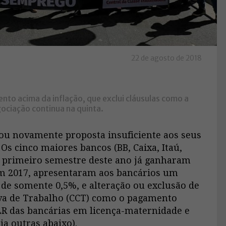
22 de agosto de 2018
 acima da inflação, que exclui cláusulas como a
ociação continua na quinta.
tou novamente proposta insuficiente aos seus
Os cinco maiores bancos (BB, Caixa, Itaú,
 primeiro semestre deste ano já ganharam
em 2017, apresentaram aos bancários um
de somente 0,5%, e alteração ou exclusão de
iva de Trabalho (CCT) como o pagamento
PLR das bancárias em licença-maternidade e
ja outras abaixo).