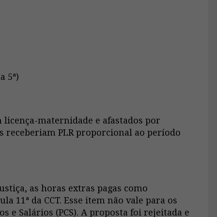
a 5ª)
 licença-maternidade e afastados por
es receberiam PLR proporcional ao período
stiça, as horas extras pagas como
ula 11ª da CCT. Esse item não vale para os
 e Salários (PCS). A proposta foi rejeitada e