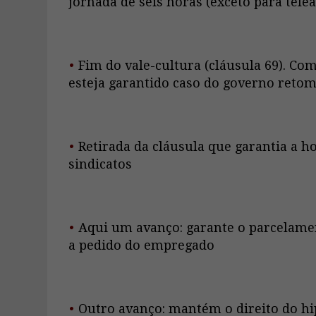
jornada de seis horas (exceto para tel
•
Fim do vale-cultura (cláusula 69). C
esteja garantido caso do governo reto
•
Retirada da cláusula que garantia a h
sindicatos
•
Aqui um avanço: garante o parcelamen
a pedido do empregado
•
Outro avanço: mantém o direito do hi