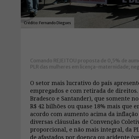
Fernando Diegues
Comando REJEITOU proposta de 0,5% de aumento
PLR das mulheres em licença-maternidade; neg
O setor mais lucrativo do país apresen
empregados e com retirada de direitos. 
Bradesco e Santander), que somente no
R$ 42 bilhões ou quase 18% mais que 
acordo com aumento acima da inflação 
diversas cláusulas de Convenção Colet
proporcional, e não mais integral, da 
de afastados por doença ou acidente (ve