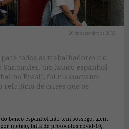
20 de dezembro de 2022
l para todos os trabalhadores e o
do Santander, um banco espanhol
bal no Brasil, foi massacrante
 relatório de crises que os
s do banco espanhol não tem sossego, além
por metas), falta de protocolos covid-19,