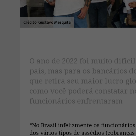
Gustavo Mesquita
O ano de 2022 foi muito difíci
país, mas para os bancários 
que retira seu maior lucro glo
como você poderá constatar no
funcionários enfrentaram
“No Brasil infelizmente os funcionário
dos vários tipos de assédios (cobranças 