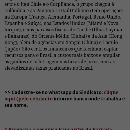
entre o Itaú Chile e o CorpBanca, o grupo chegou à
Colômbia e ao Panamá. O ItaúUnibanco tem operações
na Europa (França, Alemanha, Portugal, Reino Unido,
Espanha e Suíça), nos Estados Unidos (Miami e Nova
Iorque), e nos paraísos fiscais do Caribe (Ilhas Cayman
e Bahamas), do Oriente Médio (Dubai) e da Ásia (Hong
Kong), além de agências em Xangai (China) e Tóquio
(Japão). São centros financeiros que facilitam captar
recursos para o Brasil a custos mais baixos e ampliar
os ganhos de arbitragem nas taxas de juros com as
elevadíssimas taxas praticadas no Brasil.
>> Cadastre-se no whatsapp do Sindicato:
clique
aqui (pelo celular)
e informe banco onde trabalha e
seu nome.
# Preencha a pesquisa Bancári@s da Baixada