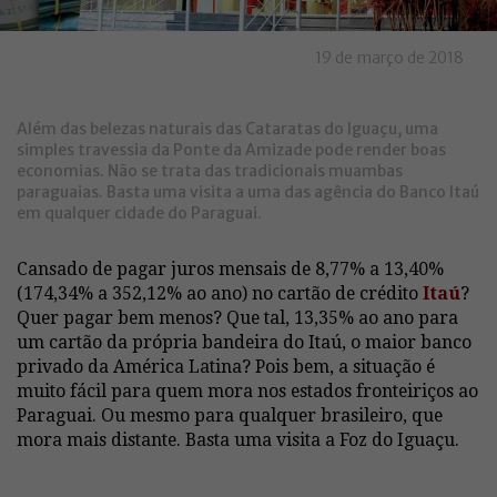
19 de março de 2018
Além das belezas naturais das Cataratas do Iguaçu, uma
simples travessia da Ponte da Amizade pode render boas
economias. Não se trata das tradicionais muambas
paraguaias. Basta uma visita a uma das agência do Banco Itaú
em qualquer cidade do Paraguai.
Cansado de pagar juros mensais de 8,77% a 13,40%
(174,34% a 352,12% ao ano) no cartão de crédito
Itaú
?
Quer pagar bem menos? Que tal, 13,35% ao ano para
um cartão da própria bandeira do Itaú, o maior banco
privado da América Latina? Pois bem, a situação é
muito fácil para quem mora nos estados fronteiriços ao
Paraguai. Ou mesmo para qualquer brasileiro, que
mora mais distante. Basta uma visita a Foz do Iguaçu.