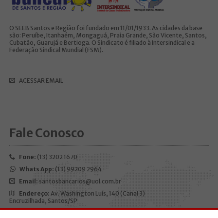
O SEEB Santos e Região foi fundado em 11/01/1933. As cidades da base
são: Peruíbe, Itanhaém, Mongaguá, Praia Grande, São Vicente, Santos,
Cubatão, Guarujá e Bertioga. O Sindicato é filiado à Intersindical e a
Federação Sindical Mundial (FSM).
ACESSAR EMAIL
Fale Conosco
Fone:
(13) 3202 1670
Whats App:
(13) 99209 2964
Email:
santosbancarios@uol.com.br
Endereço:
Av. Washington Luís, 140 (Canal 3)
Encruzilhada, Santos/SP
CEP:
11050-200