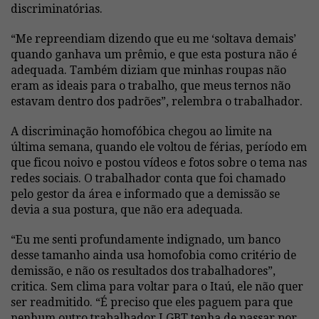
discriminatórias.
“Me repreendiam dizendo que eu me ‘soltava demais’
quando ganhava um prêmio, e que esta postura não é
adequada. Também diziam que minhas roupas não
eram as ideais para o trabalho, que meus ternos não
estavam dentro dos padrões”, relembra o trabalhador.
A discriminação homofóbica chegou ao limite na
última semana, quando ele voltou de férias, período em
que ficou noivo e postou vídeos e fotos sobre o tema nas
redes sociais. O trabalhador conta que foi chamado
pelo gestor da área e informado que a demissão se
devia a sua postura, que não era adequada.
“Eu me senti profundamente indignado, um banco
desse tamanho ainda usa homofobia como critério de
demissão, e não os resultados dos trabalhadores”,
critica. Sem clima para voltar para o Itaú, ele não quer
ser readmitido. “É preciso que eles paguem para que
nenhum outro trabalhador LGBT tenha de passar por