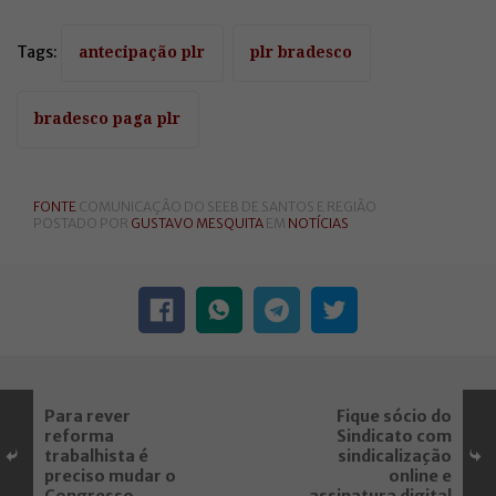
Tags:
antecipação plr
plr bradesco
bradesco paga plr
FONTE
COMUNICAÇÃO DO SEEB DE SANTOS E REGIÃO
POSTADO POR
GUSTAVO MESQUITA
EM
NOTÍCIAS
Para rever
Fique sócio do
reforma
Sindicato com
trabalhista é
sindicalização
preciso mudar o
online e