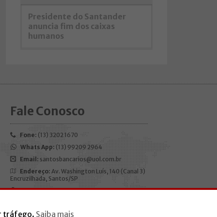
Presidente do Santander
anuncia fim dos caixas
humanos
Fale Conosco
Fone:
(13) 3202 1670
Whats App:
(13) 99209 2964
Email:
santosbancarios@uol.com.br
Endereço:
Av. Washington Luís, 140 (Canal 3)
Encruzilhada, Santos/SP
CEP:
11050-200
Horário de funcionamento:
Segunda à
r tráfego.
Saiba mais