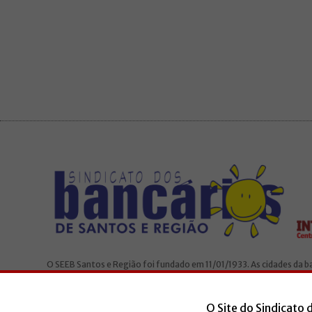
O SEEB Santos e Região foi fundado em 11/01/1933. As cidades da 
São Vicente, Santos, Cubatão, Guarujá e Bertioga. O Sindicato é fili
O Site do Sindicato 