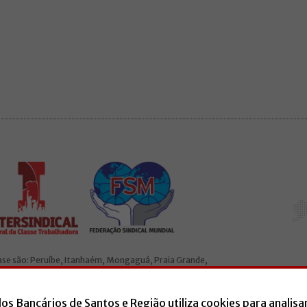
base são: Peruíbe, Itanhaém, Mongaguá, Praia Grande,
ado à Intersindical e a Federação Sindical Mundial (FSM).
dos Bancários de Santos e Região utiliza cookies para analisa