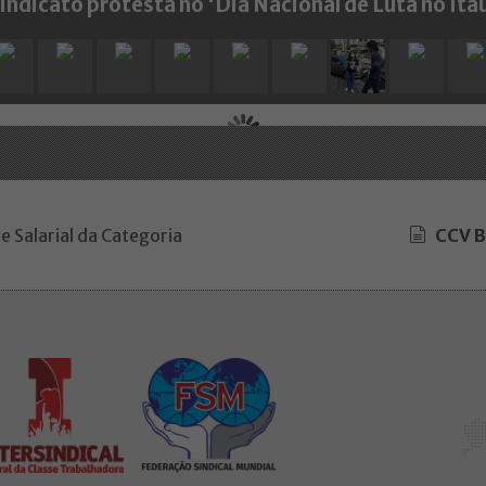
indicato protesta no 'Dia Nacional de Luta no Ita
e Salarial da Categoria
CCV B