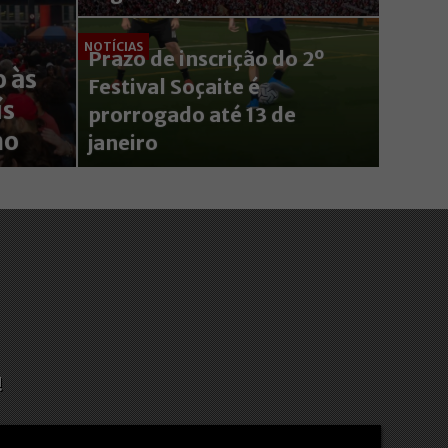
NOTÍCIAS
Prazo de inscrição do 2º
 às
Festival Soçaite é
ís
prorrogado até 13 de
mo
janeiro
!