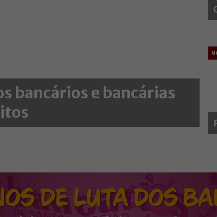
N
os bancários e bancárias
itos