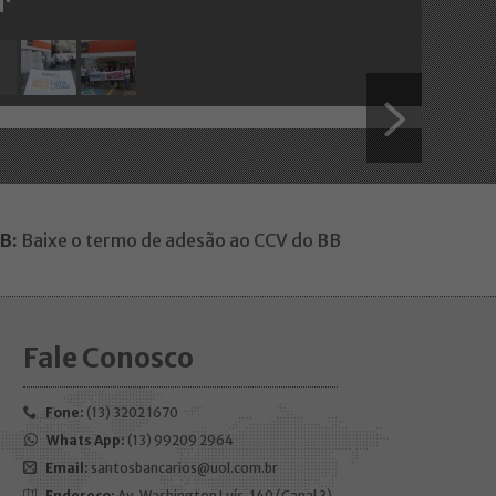
ú'
B:
Baixe o termo de adesão ao CCV do BB
Fale Conosco
Fone:
(13) 3202 1670
Whats App:
(13) 99209 2964
Email:
santosbancarios@uol.com.br
Endereço:
Av. Washington Luís, 140 (Canal 3)