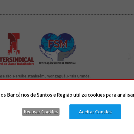
base são: Peruíbe, Itanhaém, Mongaguá, Praia Grande,
ado à Intersindical e a Federação Sindical Mundial (FSM).
dos Bancários de Santos e Região utiliza cookies para analisa
Recusar Cookies
Aceitar Cookies