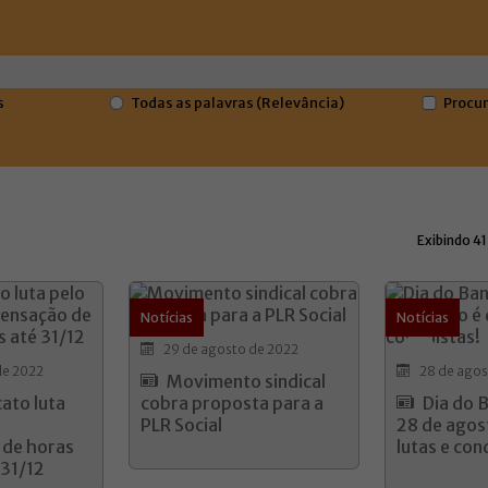
s
Todas as palavras (Relevância)
Procur
Exibindo 41
Notícias
Notícias
29 de agosto de 2022
de 2022
28 de agos
Movimento sindical
cato luta
cobra proposta para a
Dia do B
a
PLR Social
28 de agos
de horas
lutas e con
 31/12