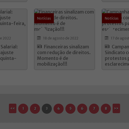
Notícias
Notícias
de 2022
18 de agosto de 2022
17 de agos
alarial:
Financeiras sinalizam
Campanh
eajuste
com redução de direitos.
Sindicato 
 quinta-
Momento é de
protestos 
mobilização!!!
esclarecim
<<
1
2
3
4
5
6
7
8
>>