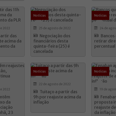
Notícias
Notícias
de 2022
25 de agosto de 2022
24 de agos
artir das
Negociação dos
Bancos
te acima da
financiários desta
retirar dire
mento da
quinta-feira (25) é
percentual
cancelada
Notícias
Notícias
22 de agosto de 2022
de 2022
19 de agos
Tuitaço a partir das
antêm
9h por reajuste acima da
Fenaban
ixo da
inflação
proposta i
ociação
reajuste d
nhã, 23
da inflação