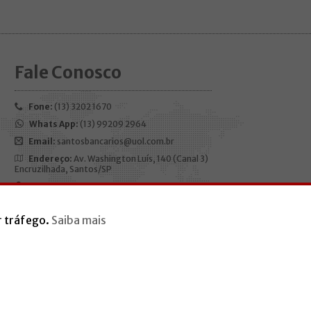
Fale Conosco
Fone:
(13) 3202 1670
Whats App:
(13) 99209 2964
Email:
santosbancarios@uol.com.br
Endereço:
Av. Washington Luís, 140 (Canal 3)
Encruzilhada, Santos/SP
CEP:
11050-200
Horário de funcionamento:
Segunda à
r tráfego.
Saiba mais
sexta, das 9h às 17h