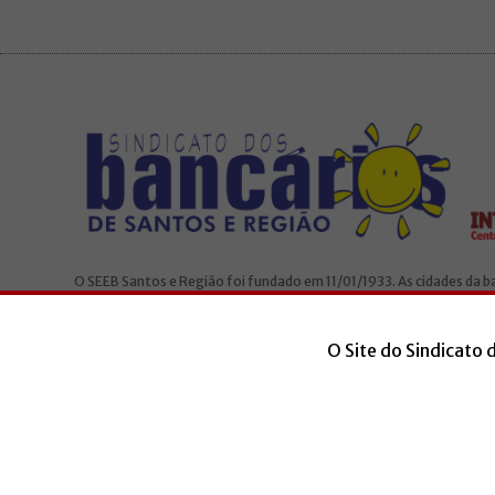
O SEEB Santos e Região foi fundado em 11/01/1933. As cidades da 
São Vicente, Santos, Cubatão, Guarujá e Bertioga. O Sindicato é fili
O Site do Sindicato 
ACESSAR EMAIL