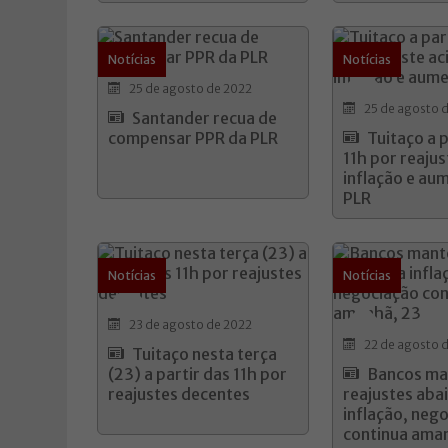
Notícias
Notícias
25 de agosto de 2022
25 de agosto 
Santander recua de
compensar PPR da PLR
Tuitaço a p
11h por reajus
inflação e au
PLR
Notícias
Notícias
23 de agosto de 2022
22 de agosto 
Tuitaço nesta terça
(23) a partir das 11h por
Bancos m
reajustes decentes
reajustes aba
inflação, neg
continua ama