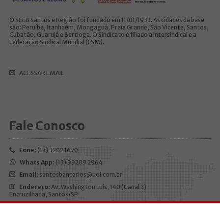
O SEEB Santos e Região foi fundado em 11/01/1933. As cidades da base
são: Peruíbe, Itanhaém, Mongaguá, Praia Grande, São Vicente, Santos,
Cubatão, Guarujá e Bertioga. O Sindicato é filiado à Intersindical e a
Federação Sindical Mundial (FSM).
ACESSAR EMAIL
Fale Conosco
Fone:
(13) 3202 1670
Whats App:
(13) 99209 2964
Email:
santosbancarios@uol.com.br
Endereço:
Av. Washington Luís, 140 (Canal 3)
Encruzilhada, Santos/SP
CEP:
11050-200